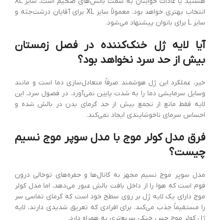
هستید یا عادات خوابتان به سمت بالش‌های ضخیم است، سایز XL
انتخاب بهتری خواهد بود. معمولاً سایز XL برای آقایان درشت‌جثه و
سایز L برای بانوان پیشنهاد می‌شود.
آیا لایه ژل خنک‌کننده در فصل زمستان
بیش از حد سرد نخواهد بود؟
خیر، عملکرد این ژل هوشمند صرفاً متعادل‌سازی دما است و مانند
وسایل سرمایشی دما را به شدت پایین نمی‌آورد. در فصول سرد، این
لایه فقط مانع از تجمع بیش از حد گرمای بدن در بالش شده و
احساس سرمای ناخوشایندی ایجاد نمی‌کند.
فرق مدل کولر موج با مدل سوپر موج نسیم
چیست؟
مدل سوپر موج نسیم مجهز به کانال‌ها و حفره‌های توخالی درون
فوم است که هوا را از داخل بافت بالش عبور می‌دهد، اما مدل کولر
موج دارای یک لایه ژل بر روی سطح خود است که گرمای تماسی سر
را مستقیماً جذب می‌کند. برای افرادی که تعریق شدیدی دارند، لایه
ژل کولر موج حس خنکی سریع‌تری به همراه دارد.