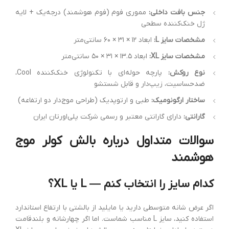
جنس بافت داخلی:
مموری فوم (فوم هوشمند) درجه‌یک + لایه
ژل خنک‌کننده سطحی
مشخصات سایز L:
ابعاد ۱۲ × ۳۱ × ۶۰ سانتی‌متر
مشخصات سایز XL:
ابعاد ۱۳.۵ × ۳۱ × ۵۰ سانتی‌متر
نوع روکش:
پارچه حوله‌ای با تکنولوژی خنک‌کننده Cool،
ضدحساسیت، زیپ‌دار و قابل شستشو
ساختار ارگونومیک:
طبی و ارتوپدیک (طراحی موج‌دار دو ارتفاعه)
گارانتی:
دارای گارانتی معتبر و رسمی شرکت پلی‌اورتان ایران
سوالات متداول درباره بالش کولر موج
هوشمند
کدام سایز را انتخاب کنم — L یا XL؟
اگر عرض شانه متوسطی دارید یا مایلید از بالشتی با ارتفاع استاندارد
استفاده کنید، سایز L مناسب شماست. اما اگر چهارشانه و بلندقامت