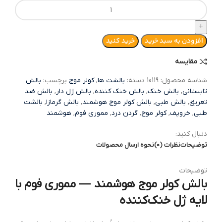
افزودن به سبد خرید
خرید کنید
مقایسه
شناسه محصول:
10119
دسته:
بالشت ها
,
کولر موج
برچسب:
بالش
تابستانی
,
بالش خنک
,
بالش خنک کننده
,
بالش ژل دار
,
بالش ضد
تعریق
,
بالش طبی
,
بالش کولر موج هوشمند
,
بالش گرمازا
,
بالشت
طبی
,
خروپف
,
کولر موج
,
گردن درد
,
مموری فوم
,
هوشمند
دنبال کنید:
توضیحات
نظرات (0)
نحوه ارسال محصولات
توضیحات
بالش کولر موج هوشمند — مموری فوم با
لایه ژل خنک‌کننده